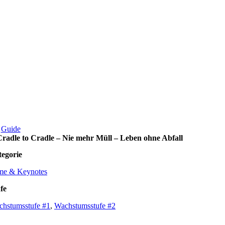
Guide
Cradle to Cradle – Nie mehr Müll – Leben ohne Abfall
egorie
me & Keynotes
fe
hstumsstufe #1
,
Wachstumsstufe #2