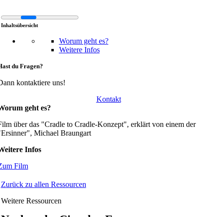
Inhaltsübersicht
Worum geht es?
Weitere Infos
Hast du Fragen?
Dann kontaktiere uns!
Kontakt
Worum geht es?
Film über das "Cradle to Cradle-Konzept", erklärt von einem der
"Ersinner", Michael Braungart
Weitere Infos
Zum Film
Zurück zu allen Ressourcen
Weitere Ressourcen