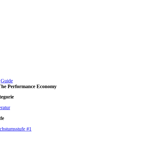
Guide
The Performance Economy
egorie
eratur
fe
hstumsstufe #1